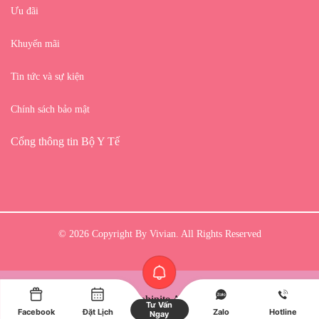
Ưu đãi
Khuyến mãi
Tin tức và sự kiện
Chính sách bảo mật
Cổng thông tin Bộ Y Tế
© 2026 Copyright By Vivian. All Rights Reserved
Optimized by Seraphinite Accelerator
Tư Vấn
Facebook
Đặt Lịch
Zalo
Hotline
Turns on site high speed to be attractive for people and search engines.
Ngay