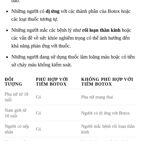
bảo.
Những người có
dị ứng
với các thành phần của Botox hoặc
các loại thuốc tương tự.
Những người mắc các bệnh lý như
rối loạn thần kinh
hoặc
các vấn đề về sức khỏe nghiêm trọng có thể ảnh hưởng đến
khả năng phản ứng với thuốc.
Những người đang sử dụng thuốc làm loãng máu hoặc có tiền
sử chảy máu không kiểm soát.
ĐỐI
PHÙ HỢP VỚI
KHÔNG PHÙ HỢP VỚI
TƯỢNG
TIÊM BOTOX
TIÊM BOTOX
Phụ nữ từ 18
Có
Phụ nữ mang thai
tuổi
Nam giới từ
Có
Người có dị ứng với Botox
18 tuổi
Người có nếp
Người mắc bệnh rối loạn thần
Có
nhăn
kinh