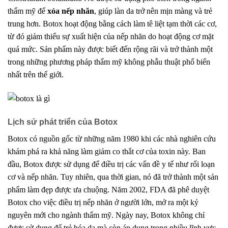
thẩm mỹ để
xóa nếp nhăn
, giúp làn da trở nên mịn màng và trẻ
trung hơn. Botox hoạt động bằng cách làm tê liệt tạm thời các cơ,
từ đó giảm thiểu sự xuất hiện của nếp nhăn do hoạt động cơ mặt
quá mức. Sản phẩm này được biết đến rộng rãi và trở thành một
trong những phương pháp thẩm mỹ không phẫu thuật phổ biến
nhất trên thế giới.
Lịch sử phát triển của Botox
Botox có nguồn gốc từ những năm 1980 khi các nhà nghiên cứu
khám phá ra khả năng làm giảm co thắt cơ của toxin này. Ban
đầu, Botox được sử dụng để điều trị các vấn đề y tế như rối loạn
cơ và nếp nhăn. Tuy nhiên, qua thời gian, nó đã trở thành một sản
phẩm làm đẹp được ưa chuộng. Năm 2002, FDA đã phê duyệt
Botox cho việc điều trị nếp nhăn ở người lớn, mở ra một kỷ
nguyên mới cho ngành thẩm mỹ. Ngày nay, Botox không chỉ
được sử dụng để trẻ hóa da mà còn áp dụng trong nhiều lĩnh vực