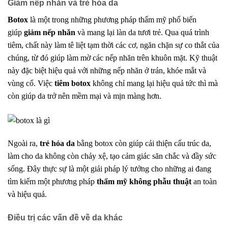
Giảm nếp nhăn và trẻ hóa da
Botox
là một trong những phương pháp thẩm mỹ phổ biến
giúp
giảm nếp nhăn
và mang lại làn da tươi trẻ. Qua quá trình
tiêm, chất này làm tê liệt tạm thời các cơ, ngăn chặn sự co thắt của
chúng, từ đó giúp làm mờ các nếp nhăn trên khuôn mặt. Kỹ thuật
này đặc biệt hiệu quả với những nếp nhăn ở trán, khóe mắt và
vùng cổ. Việc
tiêm botox
không chỉ mang lại hiệu quả tức thì mà
còn giúp da trở nên mềm mại và mịn màng hơn.
Ngoài ra,
trẻ hóa da
bằng botox còn giúp cải thiện cấu trúc da,
làm cho da không còn chảy xệ, tạo cảm giác săn chắc và đầy sức
sống. Đây thực sự là một giải pháp lý tưởng cho những ai đang
tìm kiếm một phương pháp
thẩm mỹ không phẫu thuật
an toàn
và hiệu quả.
Điều trị các vấn đề về da khác