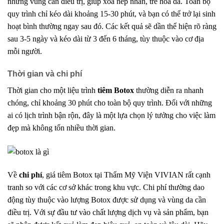
những vùng cần điều trị, giúp xóa nếp nhăn, trẻ hóa da. Toàn bộ
quy trình chỉ kéo dài khoảng 15-30 phút, và bạn có thể trở lại sinh
hoạt bình thường ngay sau đó. Các kết quả sẽ dần thể hiện rõ ràng
sau 3-5 ngày và kéo dài từ 3 đến 6 tháng, tùy thuộc vào cơ địa
mỗi người.
Thời gian và chi phí
Thời gian cho một liệu trình
tiêm Botox
thường diễn ra nhanh
chóng, chỉ khoảng 30 phút cho toàn bộ quy trình. Đối với những
ai có lịch trình bận rộn, đây là một lựa chọn lý tưởng cho việc làm
đẹp mà không tốn nhiều thời gian.
Về
chi phí
, giá tiêm Botox tại Thẩm Mỹ Viện VIVIAN rất cạnh
tranh so với các cơ sở khác trong khu vực. Chi phí thường dao
động tùy thuộc vào lượng Botox được sử dụng và vùng da cần
điều trị. Với sự đầu tư vào chất lượng dịch vụ và sản phẩm, bạn