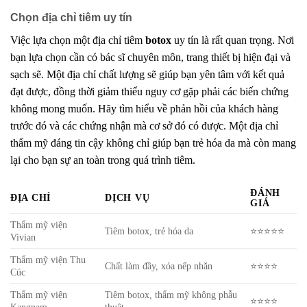
Chọn địa chỉ tiêm uy tín
Việc lựa chọn một địa chỉ tiêm
botox
uy tín là rất quan trọng. Nơi
bạn lựa chọn cần có bác sĩ chuyên môn, trang thiết bị hiện đại và
sạch sẽ. Một địa chỉ chất lượng sẽ giúp bạn yên tâm với kết quả
đạt được, đồng thời giảm thiểu nguy cơ gặp phải các biến chứng
không mong muốn. Hãy tìm hiểu về phản hồi của khách hàng
trước đó và các chứng nhận mà cơ sở đó có được. Một địa chỉ
thẩm mỹ đáng tin cậy không chỉ giúp bạn trẻ hóa da mà còn mang
lại cho bạn sự an toàn trong quá trình tiêm.
ĐÁNH
ĐỊA CHỈ
DỊCH VỤ
GIÁ
Thẩm mỹ viện
Tiêm botox, trẻ hóa da
⭐⭐⭐⭐⭐
Vivian
Thẩm mỹ viện Thu
Chất làm đầy, xóa nếp nhăn
⭐⭐⭐⭐
Cúc
Thẩm mỹ viện
Tiêm botox, thẩm mỹ không phẫu
⭐⭐⭐⭐
Kangnam
thuật