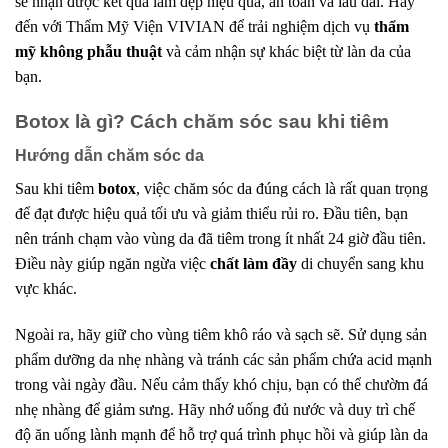
sẽ nhận được kết quả làm đẹp hiệu quả, an toàn và lâu dài. Hãy
đến với Thẩm Mỹ Viện VIVIAN để trải nghiệm dịch vụ
thẩm
mỹ không phẫu thuật
và cảm nhận sự khác biệt từ làn da của
bạn.
Botox là gì? Cách chăm sóc sau khi tiêm
Hướng dẫn chăm sóc da
Sau khi tiêm
botox
, việc chăm sóc da đúng cách là rất quan trọng
để đạt được hiệu quả tối ưu và giảm thiểu rủi ro. Đầu tiên, bạn
nên tránh chạm vào vùng da đã tiêm trong ít nhất 24 giờ đầu tiên.
Điều này giúp ngăn ngừa việc
chất làm đầy
di chuyển sang khu
vực khác.
Ngoài ra, hãy giữ cho vùng tiêm khô ráo và sạch sẽ. Sử dụng sản
phẩm dưỡng da nhẹ nhàng và tránh các sản phẩm chứa acid mạnh
trong vài ngày đầu. Nếu cảm thấy khó chịu, bạn có thể chườm đá
nhẹ nhàng để giảm sưng. Hãy nhớ uống đủ nước và duy trì chế
độ ăn uống lành mạnh để hỗ trợ quá trình phục hồi và giúp làn da