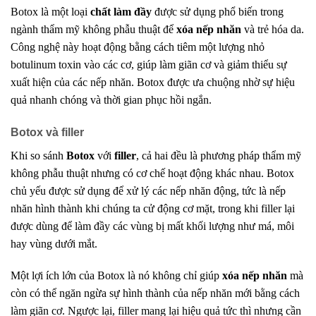
Botox là một loại
chất làm đầy
được sử dụng phổ biến trong
ngành thẩm mỹ không phẫu thuật để
xóa nếp nhăn
và trẻ hóa da.
Công nghệ này hoạt động bằng cách tiêm một lượng nhỏ
botulinum toxin vào các cơ, giúp làm giãn cơ và giảm thiểu sự
xuất hiện của các nếp nhăn. Botox được ưa chuộng nhờ sự hiệu
quả nhanh chóng và thời gian phục hồi ngắn.
Botox và filler
Khi so sánh
Botox
với
filler
, cả hai đều là phương pháp thẩm mỹ
không phẫu thuật nhưng có cơ chế hoạt động khác nhau. Botox
chủ yếu được sử dụng để xử lý các nếp nhăn động, tức là nếp
nhăn hình thành khi chúng ta cử động cơ mặt, trong khi filler lại
được dùng để làm đầy các vùng bị mất khối lượng như má, môi
hay vùng dưới mắt.
Một lợi ích lớn của Botox là nó không chỉ giúp
xóa nếp nhăn
mà
còn có thể ngăn ngừa sự hình thành của nếp nhăn mới bằng cách
làm giãn cơ. Ngược lại, filler mang lại hiệu quả tức thì nhưng cần