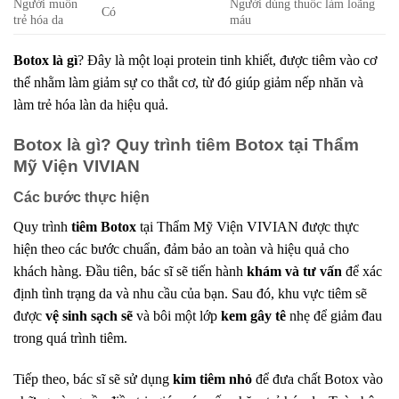
Người muốn
Người dùng thuốc làm loãng
Có
trẻ hóa da
máu
Botox là gì
? Đây là một loại protein tinh khiết, được tiêm vào cơ
thể nhằm làm giảm sự co thắt cơ, từ đó giúp giảm nếp nhăn và
làm trẻ hóa làn da hiệu quả.
Botox là gì? Quy trình tiêm Botox tại Thẩm
Mỹ Viện VIVIAN
Các bước thực hiện
Quy trình
tiêm Botox
tại Thẩm Mỹ Viện VIVIAN được thực
hiện theo các bước chuẩn, đảm bảo an toàn và hiệu quả cho
khách hàng. Đầu tiên, bác sĩ sẽ tiến hành
khám và tư vấn
để xác
định tình trạng da và nhu cầu của bạn. Sau đó, khu vực tiêm sẽ
được
vệ sinh sạch sẽ
và bôi một lớp
kem gây tê
nhẹ để giảm đau
trong quá trình tiêm.
Tiếp theo, bác sĩ sẽ sử dụng
kim tiêm nhỏ
để đưa chất Botox vào