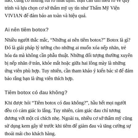
nào, cũng có những rủi ro nhất định. Bạn cần tìm hiểu rõ về quy
trình và lựa chọn cơ sở thẩm mỹ uy tín như Thẩm Mỹ Viện
VIVIAN để đảm bảo an toàn và hiệu quả.
Ai nên tiêm botox?
Nhiều người thắc mắc, “Những ai nên tiêm botox?” Botox là gì?
Đó là giải pháp lý tưởng cho những ai muốn xóa nếp nhăn, trẻ
hóa da mà không cần phẫu thuật. Những đối tượng thường xuyên
bị nếp nhăn ở trán, khóe mắt hoặc giữa hai lông mày là những
ứng viên phù hợp. Tuy nhiên, cần tham khảo ý kiến bác sĩ để đảm
bảo rằng bạn là ứng viên thích hợp.
Tiêm botox có đau không?
Khi được hỏi “Tiêm botox có đau không?”, hầu hết mọi người
đều có cảm giác lo lắng. Tuy nhiên, cảm giác đau chỉ tương
đương với một cú chích nhẹ. Ngoài ra, nhiều cơ sở thẩm mỹ cũng
sử dụng kem gây tê trước khi tiêm để giảm đau và tăng cường sự
thoải mái cho khách hàng.