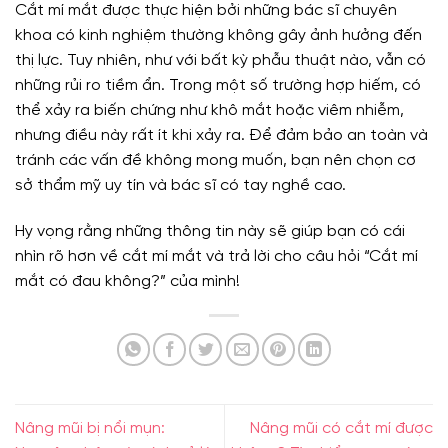
Cắt mí mắt được thực hiện bởi những bác sĩ chuyên
khoa có kinh nghiệm thường không gây ảnh hưởng đến
thị lực. Tuy nhiên, như với bất kỳ phẫu thuật nào, vẫn có
những rủi ro tiềm ẩn. Trong một số trường hợp hiếm, có
thể xảy ra biến chứng như khô mắt hoặc viêm nhiễm,
nhưng điều này rất ít khi xảy ra. Để đảm bảo an toàn và
tránh các vấn đề không mong muốn, bạn nên chọn cơ
sở thẩm mỹ uy tín và bác sĩ có tay nghề cao.
Hy vọng rằng những thông tin này sẽ giúp bạn có cái
nhìn rõ hơn về cắt mí mắt và trả lời cho câu hỏi “Cắt mí
mắt có đau không?” của mình!
Nâng mũi bị nổi mụn:
Nâng mũi có cắt mí được