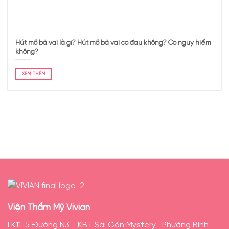
Hút mỡ bả vai là gì? Hút mỡ bả vai có đau không? Có nguy hiểm
không?
XEM THÊM
Viện Thẩm Mỹ Vivian
LK11-5 Đường N3 - KBT Sài Gòn Mystery- Phường Bình