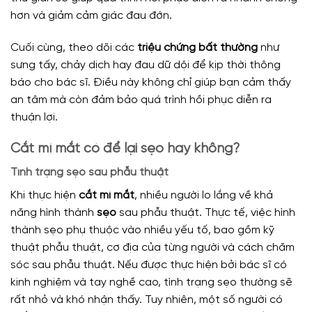
hơn và giảm cảm giác đau đớn.
Cuối cùng, theo dõi các
triệu chứng bất thường
như
sưng tấy, chảy dịch hay đau dữ dội để kịp thời thông
báo cho bác sĩ. Điều này không chỉ giúp bạn cảm thấy
an tâm mà còn đảm bảo quá trình hồi phục diễn ra
thuận lợi.
Cắt mí mắt có để lại sẹo hay không?
Tình trạng sẹo sau phẫu thuật
Khi thực hiện
cắt mí mắt
, nhiều người lo lắng về khả
năng hình thành
sẹo
sau phẫu thuật. Thực tế, việc hình
thành sẹo phụ thuộc vào nhiều yếu tố, bao gồm kỹ
thuật phẫu thuật, cơ địa của từng người và cách chăm
sóc sau phẫu thuật. Nếu được thực hiện bởi bác sĩ có
kinh nghiệm và tay nghề cao, tình trạng sẹo thường sẽ
rất nhỏ và khó nhận thấy. Tuy nhiên, một số người có