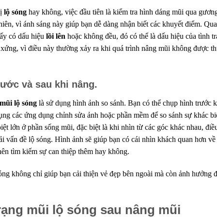
bị
lộ sóng
hay không, việc đầu tiên là kiểm tra hình dáng mũi qua gươn
iên, vì ánh sáng này giúp bạn dễ dàng nhận biết các khuyết điểm. Qu
hấy có dấu hiệu
lồi lên
hoặc không đều, đó có thể là dấu hiệu của tình t
i xứng, vì điều này thường xảy ra khi quá trình nâng mũi không được t
rước và sau khi nâng.
mũi lộ sóng
là sử dụng hình ảnh so sánh. Bạn có thể chụp hình trước k
dụng các ứng dụng chỉnh sửa ảnh hoặc phần mềm để so sánh sự khác bi
ệt lớn ở phần sống mũi, đặc biệt là khi nhìn từ các góc khác nhau, điề
ải vấn đề lộ sóng. Hình ảnh sẽ giúp bạn có cái nhìn khách quan hơn về
nên tìm kiếm sự can thiệp thêm hay không.
sóng không chỉ giúp bạn cải thiện vẻ đẹp bên ngoài mà còn ảnh hưởng 
rạng mũi lộ sóng sau nâng mũi