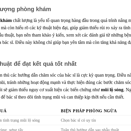
t lượng phòng khám
 khám
chất lượng là yếu tố quan trọng hàng đầu trong quá trình nâng m
à còn hiểu rõ các kỹ thuật hiện đại, giúp giảm thiểu rủi ro xảy ra tình
ẫu thuật, bạn nên tham khảo ý kiến, xem xét các đánh giá từ những bệ
ủa bác sĩ. Điều này không chỉ giúp bạn yên tâm mà còn tăng khả năng đ
uật để đạt kết quả tốt nhất
ân thủ các hướng dẫn chăm sóc của bác sĩ là cực kỳ quan trọng. Điều n
ũi, tránh những hoạt động mạnh và thực hiện đúng các bước chăm só
ồi sẽ giảm thiểu nguy cơ xuất hiện các biến chứng như
mũi lộ sóng
. N
để bác sĩ theo dõi tình trạng mũi và can thiệp kịp thời nếu cần thiết.
QUẢ
BIỆN PHÁP PHÒNG NGỪA
n tình trạng mũi lộ sóng
Chọn bác sĩ có uy tín
ùng, sưng tấy
Tuân thủ hướng dẫn sau phẫu thuật