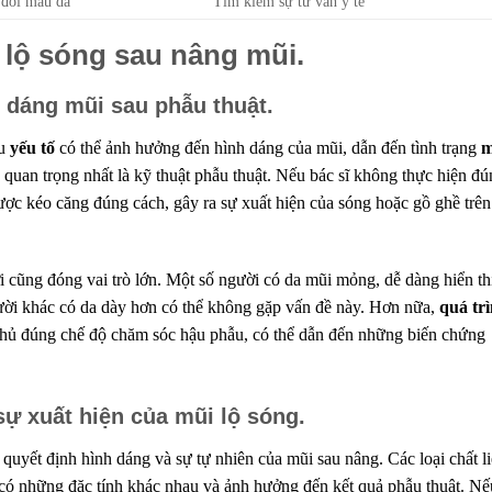
 đổi màu da
Tìm kiếm sự tư vấn y tế
 lộ sóng sau nâng mũi.
 dáng mũi sau phẫu thuật.
ều
yếu tố
có thể ảnh hưởng đến hình dáng của mũi, dẫn đến tình trạng
m
 quan trọng nhất là kỹ thuật phẫu thuật. Nếu bác sĩ không thực hiện đ
ợc kéo căng đúng cách, gây ra sự xuất hiện của sóng hoặc gồ ghề trên
 cũng đóng vai trò lớn. Một số người có da mũi mỏng, dễ dàng hiển th
gười khác có da dày hơn có thể không gặp vấn đề này. Hơn nữa,
quá tr
thủ đúng chế độ chăm sóc hậu phẫu, có thể dẫn đến những biến chứng
 sự xuất hiện của mũi lộ sóng.
c quyết định hình dáng và sự tự nhiên của mũi sau nâng. Các loại chất l
 có những đặc tính khác nhau và ảnh hưởng đến kết quả phẫu thuật. Nế