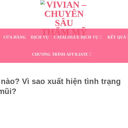
CỬA HÀNG
DỊCH VỤ
CATALOGUE DỊCH VỤ
KẾT QUẢ
CHƯƠNG TRÌNH AFFILIATE
 nào? Vì sao xuất hiện tình trạng
 mũi?