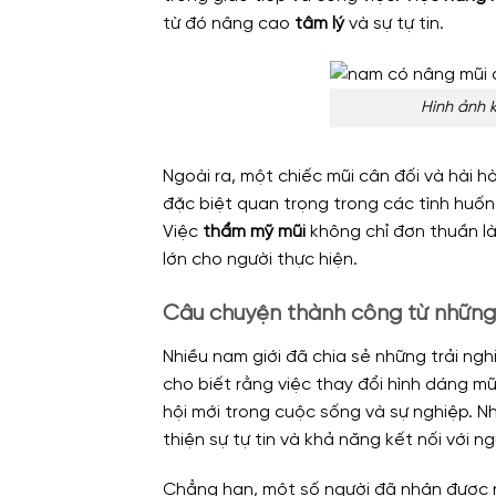
từ đó nâng cao
tâm lý
và sự tự tin.
Hình ảnh 
Ngoài ra, một chiếc mũi cân đối và hài 
đặc biệt quan trọng trong các tình huốn
Việc
thẩm mỹ mũi
không chỉ đơn thuần là 
lớn cho người thực hiện.
Câu chuyện thành công từ những
Nhiều nam giới đã chia sẻ những trải ngh
cho biết rằng việc thay đổi hình dáng m
hội mới trong cuộc sống và sự nghiệp. 
thiện sự tự tin và khả năng kết nối với n
Chẳng hạn, một số người đã nhận được n