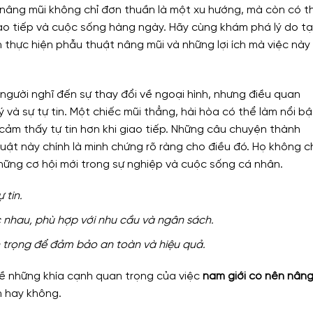
ệc nâng mũi không chỉ đơn thuần là một xu hướng, mà còn có t
iao tiếp và cuộc sống hàng ngày. Hãy cùng khám phá lý do tạ
 thực hiện phẫu thuật nâng mũi và những lợi ích mà việc này
 người nghĩ đến sự thay đổi về ngoại hình, nhưng điều quan
 và sự tự tin. Một chiếc mũi thẳng, hài hòa có thể làm nổi bậ
cảm thấy tự tin hơn khi giao tiếp. Những câu chuyện thành
uật này chính là minh chứng rõ ràng cho điều đó. Họ không c
hững cơ hội mới trong sự nghiệp và cuộc sống cá nhân.
 tin.
nhau, phù hợp với nhu cầu và ngân sách.
n trọng để đảm bảo an toàn và hiệu quả.
về những khía cạnh quan trọng của việc
nam giới có nên nân
n hay không.