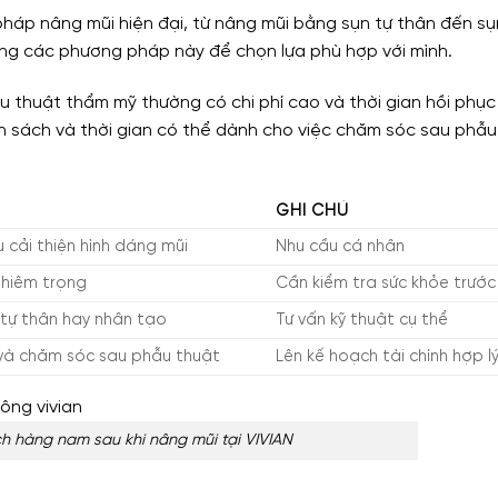
pháp nâng mũi hiện đại, từ nâng mũi bằng sụn tự thân đến sụ
ưỡng các phương pháp này để chọn lựa phù hợp với mình.
u thuật thẩm mỹ thường có chi phí cao và thời gian hồi phục
n sách và thời gian có thể dành cho việc chăm sóc sau phẫu
GHI CHÚ
 cải thiện hình dáng mũi
Nhu cầu cá nhân
hiêm trọng
Cần kiểm tra sức khỏe trước
tự thân hay nhân tạo
Tư vấn kỹ thuật cụ thể
 và chăm sóc sau phẫu thuật
Lên kế hoạch tài chính hợp l
h hàng nam sau khi nâng mũi tại VIVIAN