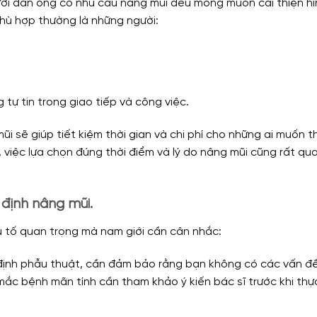
ười đàn ông có nhu cầu nâng mũi đều mong muốn cải thiện hì
hù hợp thường là những người:
tự tin trong giao tiếp và công việc.
i sẽ giúp tiết kiệm thời gian và chi phí cho những ai muốn t
, việc lựa chọn đúng thời điểm và lý do nâng mũi cũng rất qu
định nâng mũi.
u tố quan trọng mà nam giới cần cân nhắc:
 định phẫu thuật, cần đảm bảo rằng bạn không có các vấn đ
ắc bệnh mãn tính cần tham khảo ý kiến bác sĩ trước khi thự