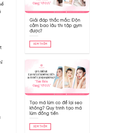
hể
i
Giải đáp thắc mắc: Độn
cằm bao lâu thì tập gym
được?
XEM THÊM
t
hỉ
Tạo má lúm có để lại sẹo
không? Quy trình tạo má
lúm đồng tiền
g
XEM THÊM