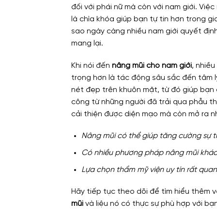
đối với phái nữ mà còn với nam giới. Vi
là chìa khóa giúp bạn tự tin hơn trong g
sao ngày càng nhiều nam giới quyết định
mang lại.
Khi nói đến
nâng mũi cho nam giới
, nhiều
trọng hơn là tác động sâu sắc đến tâm lý
nét đẹp trên khuôn mặt, từ đó giúp bạn 
công từ những người đã trải qua phẫu th
cải thiện được diện mạo mà còn mở ra n
Nâng mũi có thể giúp tăng cường sự tự
Có nhiều phương pháp nâng mũi khác 
Lựa chọn thẩm mỹ viện uy tín rất qua
Hãy tiếp tục theo dõi để tìm hiểu thêm 
mũi
và liệu nó có thực sự phù hợp với bạ