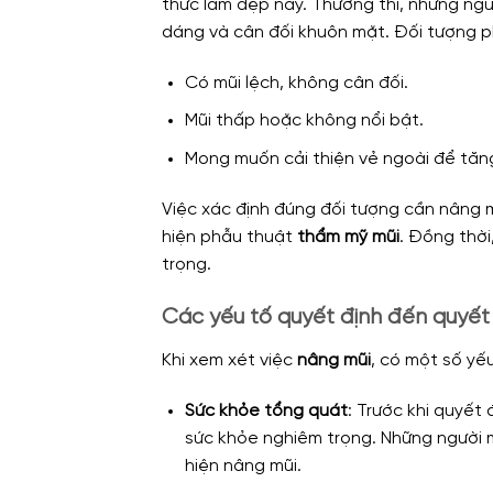
thức làm đẹp này. Thường thì, những ng
dáng và cân đối khuôn mặt. Đối tượng p
Có mũi lệch, không cân đối.
Mũi thấp hoặc không nổi bật.
Mong muốn cải thiện vẻ ngoài để tăng 
Việc xác định đúng đối tượng cần nâng mũ
hiện phẫu thuật
thẩm mỹ mũi
. Đồng thời
trọng.
Các yếu tố quyết định đến quyết 
Khi xem xét việc
nâng mũi
, có một số yế
Sức khỏe tổng quát
: Trước khi quyết
sức khỏe nghiêm trọng. Những người m
hiện nâng mũi.