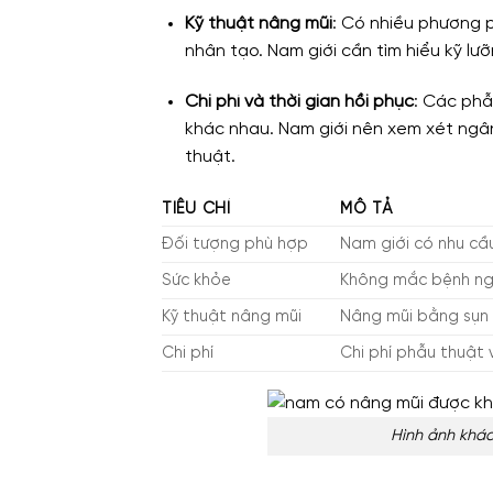
Kỹ thuật nâng mũi
: Có nhiều phương 
nhân tạo. Nam giới cần tìm hiểu kỹ l
Chi phí và thời gian hồi phục
: Các phẫ
khác nhau. Nam giới nên xem xét ngâ
thuật.
TIÊU CHÍ
MÔ TẢ
Đối tượng phù hợp
Nam giới có nhu cầu
Sức khỏe
Không mắc bệnh ng
Kỹ thuật nâng mũi
Nâng mũi bằng sụn 
Chi phí
Chi phí phẫu thuật
Hình ảnh khác