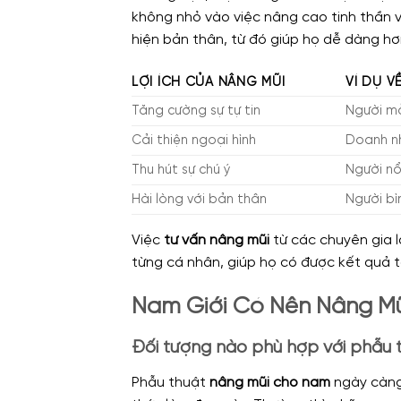
không nhỏ vào việc nâng cao tinh thần 
hiện bản thân, từ đó giúp họ dễ dàng hơ
LỢI ÍCH CỦA NÂNG MŨI
VÍ DỤ 
Tăng cường sự tự tin
Người mẫ
Cải thiện ngoại hình
Doanh n
Thu hút sự chú ý
Người nổ
Hài lòng với bản thân
Người bì
Việc
tư vấn nâng mũi
từ các chuyên gia 
từng cá nhân, giúp họ có được kết quả t
Nam Giới Có Nên Nâng Mũ
Đối tượng nào phù hợp với phẫu 
Phẫu thuật
nâng mũi cho nam
ngày càng 