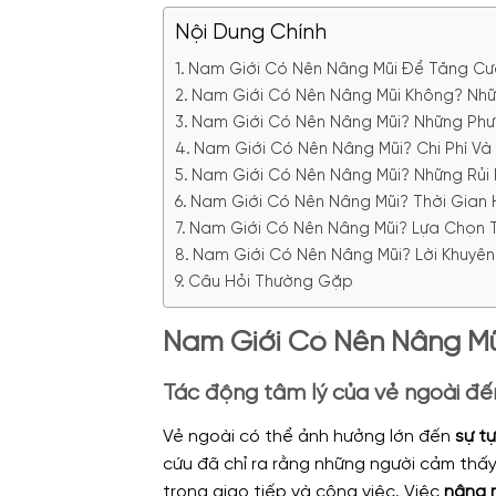
Nội Dung Chính
Nam Giới Có Nên Nâng Mũi Để Tăng Cườ
Nam Giới Có Nên Nâng Mũi Không? Nhữ
Nam Giới Có Nên Nâng Mũi? Những Phư
Nam Giới Có Nên Nâng Mũi? Chi Phí Và
Nam Giới Có Nên Nâng Mũi? Những Rủi 
Nam Giới Có Nên Nâng Mũi? Thời Gian 
Nam Giới Có Nên Nâng Mũi? Lựa Chọn 
Nam Giới Có Nên Nâng Mũi? Lời Khuyên
Câu Hỏi Thường Gặp
Nam Giới Có Nên Nâng Mũ
Tác động tâm lý của vẻ ngoài đến 
Vẻ ngoài có thể ảnh hưởng lớn đến
sự tự
cứu đã chỉ ra rằng những người cảm thấy 
trong giao tiếp và công việc. Việc
nâng 