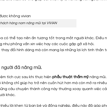
khách hàng nam nâng mũi tại VIVIAN
hòa có thể tạo nên ấn tượng tốt trong mắt người khác. Điều 
g như phỏng vấn xin việc hay các cuộc gặp gỡ xã hội.
thay đổi hình dáng mà còn mang lại những lợi ích tinh thần t
 người đã nâng mũi.
iệm tích cực sau khi thực hiện
phẫu thuật thẩm mỹ
nâng mũi.
ũi không chỉ giúp họ trở nên cuốn hút hơn mà còn mở ra nhiều
Những câu chuyện thành công này thường xoay quanh việc cả
gười khác.
hiều lời khen từ bạn bè và đồng nghiệp, điều này đã góp p