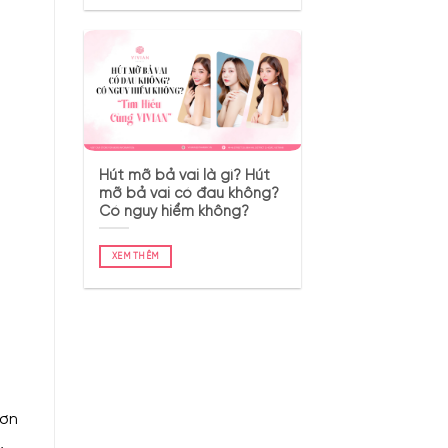
Hút mỡ bả vai là gì? Hút
mỡ bả vai có đau không?
Có nguy hiểm không?
XEM THÊM
hơn
,