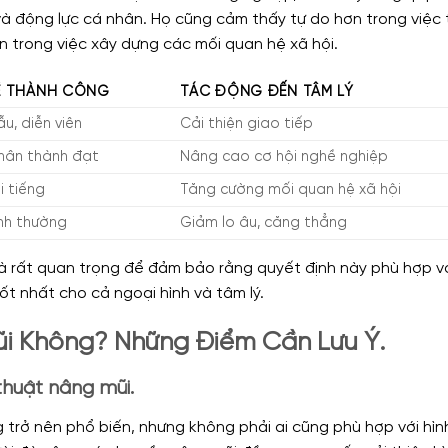
và động lực cá nhân. Họ cũng cảm thấy tự do hơn trong việc 
n trong việc xây dựng các mối quan hệ xã hội.
VỀ THÀNH CÔNG
TÁC ĐỘNG ĐẾN TÂM LÝ
u, diễn viên
Cải thiện giao tiếp
hân thành đạt
Nâng cao cơ hội nghề nghiệp
i tiếng
Tăng cường mối quan hệ xã hội
nh thường
Giảm lo âu, căng thẳng
là rất quan trọng để đảm bảo rằng quyết định này phù hợp v
ốt nhất cho cả ngoại hình và tâm lý.
i Không? Những Điểm Cần Lưu Ý.
thuật nâng mũi.
trở nên phổ biến, nhưng không phải ai cũng phù hợp với hìn