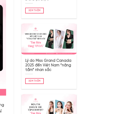
XEM THÊM
Lý do Miss Grand Canada
2025 đến Việt Nam “nâng
tầm” nhan sắc
XEM THÊM
ững
ỉ