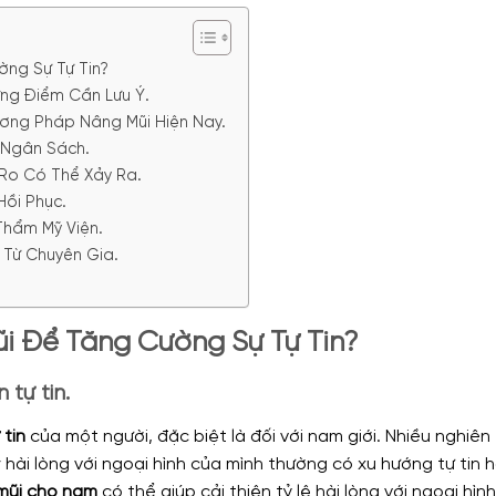
ng Sự Tự Tin?
ng Điểm Cần Lưu Ý.
ơng Pháp Nâng Mũi Hiện Nay.
 Ngân Sách.
Ro Có Thể Xảy Ra.
Hồi Phục.
Thẩm Mỹ Viện.
 Từ Chuyên Gia.
i Để Tăng Cường Sự Tự Tin?
tự tin.
 tin
của một người, đặc biệt là đối với nam giới. Nhiều nghiên
hài lòng với ngoại hình của mình thường có xu hướng tự tin 
mũi cho nam
có thể giúp cải thiện tỷ lệ hài lòng với ngoại hình