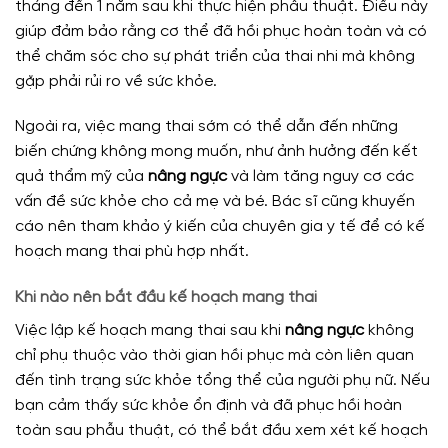
tháng đến 1 năm sau khi thực hiện phẫu thuật. Điều này
giúp đảm bảo rằng cơ thể đã hồi phục hoàn toàn và có
thể chăm sóc cho sự phát triển của thai nhi mà không
gặp phải rủi ro về sức khỏe.
Ngoài ra, việc mang thai sớm có thể dẫn đến những
biến chứng không mong muốn, như ảnh hưởng đến kết
quả thẩm mỹ của
nâng ngực
và làm tăng nguy cơ các
vấn đề sức khỏe cho cả mẹ và bé. Bác sĩ cũng khuyến
cáo nên tham khảo ý kiến của chuyên gia y tế để có kế
hoạch mang thai phù hợp nhất.
Khi nào nên bắt đầu kế hoạch mang thai
Việc lập kế hoạch mang thai sau khi
nâng ngực
không
chỉ phụ thuộc vào thời gian hồi phục mà còn liên quan
đến tình trạng sức khỏe tổng thể của người phụ nữ. Nếu
bạn cảm thấy sức khỏe ổn định và đã phục hồi hoàn
toàn sau phẫu thuật, có thể bắt đầu xem xét kế hoạch