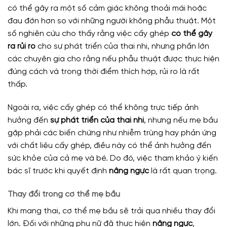
có thể gây ra một số cảm giác không thoải mái hoặc
đau đớn hơn so với những người không phẫu thuật. Một
số nghiên cứu cho thấy rằng việc cấy ghép
có thể gây
ra rủi ro
cho sự phát triển của thai nhi, nhưng phần lớn
các chuyên gia cho rằng nếu phẫu thuật được thực hiện
đúng cách và trong thời điểm thích hợp, rủi ro là rất
thấp.
Ngoài ra, việc cấy ghép có thể không trực tiếp ảnh
hưởng đến
sự phát triển của thai nhi
, nhưng nếu mẹ bầu
gặp phải các biến chứng như nhiễm trùng hay phản ứng
với chất liệu cấy ghép, điều này có thể ảnh hưởng đến
sức khỏe của cả mẹ và bé. Do đó, việc tham khảo ý kiến
bác sĩ trước khi quyết định
nâng ngực
là rất quan trọng.
Thay đổi trong cơ thể mẹ bầu
Khi mang thai, cơ thể mẹ bầu sẽ trải qua nhiều thay đổi
lớn. Đối với những phụ nữ đã thực hiện
nâng ngực
,