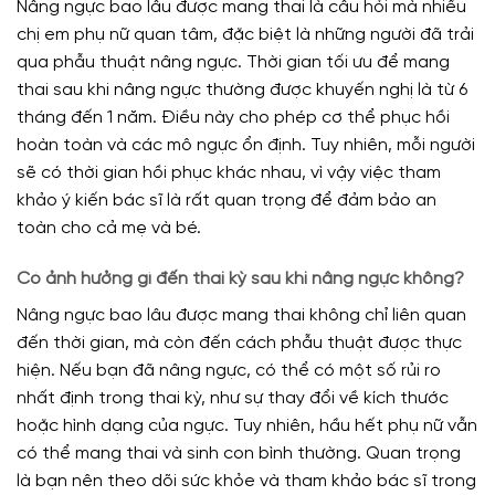
Nâng ngực bao lâu được mang thai là câu hỏi mà nhiều
chị em phụ nữ quan tâm, đặc biệt là những người đã trải
qua phẫu thuật nâng ngực. Thời gian tối ưu để mang
thai sau khi nâng ngực thường được khuyến nghị là từ 6
tháng đến 1 năm. Điều này cho phép cơ thể phục hồi
hoàn toàn và các mô ngực ổn định. Tuy nhiên, mỗi người
sẽ có thời gian hồi phục khác nhau, vì vậy việc tham
khảo ý kiến bác sĩ là rất quan trọng để đảm bảo an
toàn cho cả mẹ và bé.
Có ảnh hưởng gì đến thai kỳ sau khi nâng ngực không?
Nâng ngực bao lâu được mang thai không chỉ liên quan
đến thời gian, mà còn đến cách phẫu thuật được thực
hiện. Nếu bạn đã nâng ngực, có thể có một số rủi ro
nhất định trong thai kỳ, như sự thay đổi về kích thước
hoặc hình dạng của ngực. Tuy nhiên, hầu hết phụ nữ vẫn
có thể mang thai và sinh con bình thường. Quan trọng
là bạn nên theo dõi sức khỏe và tham khảo bác sĩ trong