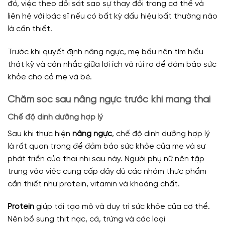
đó, việc theo dõi sát sao sự thay đổi trong cơ thể và
liên hệ với bác sĩ nếu có bất kỳ dấu hiệu bất thường nào
là cần thiết.
Trước khi quyết định nâng ngực, mẹ bầu nên tìm hiểu
thật kỹ và cân nhắc giữa lợi ích và rủi ro để đảm bảo sức
khỏe cho cả mẹ và bé.
Chăm sóc sau nâng ngực trước khi mang thai
Chế độ dinh dưỡng hợp lý
Sau khi thực hiện
nâng ngực
, chế độ dinh dưỡng hợp lý
là rất quan trọng để đảm bảo sức khỏe của mẹ và sự
phát triển của thai nhi sau này. Người phụ nữ nên tập
trung vào việc cung cấp đầy đủ các nhóm thực phẩm
cần thiết như protein, vitamin và khoáng chất.
Protein
giúp tái tạo mô và duy trì sức khỏe của cơ thể.
Nên bổ sung thịt nạc, cá, trứng và các loại