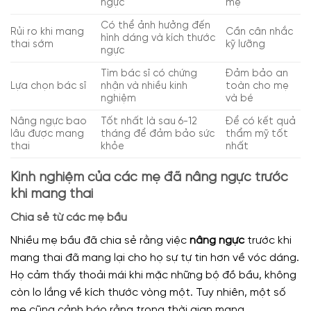
ngực
mẹ
Có thể ảnh hưởng đến
Rủi ro khi mang
Cần cân nhắc
hình dáng và kích thước
thai sớm
kỹ lưỡng
ngực
Tìm bác sĩ có chứng
Đảm bảo an
Lựa chọn bác sĩ
nhận và nhiều kinh
toàn cho mẹ
nghiệm
và bé
Nâng ngực bao
Tốt nhất là sau 6-12
Để có kết quả
lâu được mang
tháng để đảm bảo sức
thẩm mỹ tốt
thai
khỏe
nhất
Kinh nghiệm của các mẹ đã nâng ngực trước
khi mang thai
Chia sẻ từ các mẹ bầu
Nhiều mẹ bầu đã chia sẻ rằng việc
nâng ngực
trước khi
mang thai đã mang lại cho họ sự tự tin hơn về vóc dáng.
Họ cảm thấy thoải mái khi mặc những bộ đồ bầu, không
còn lo lắng về kích thước vòng một. Tuy nhiên, một số
mẹ cũng cảnh báo rằng trong thời gian mang