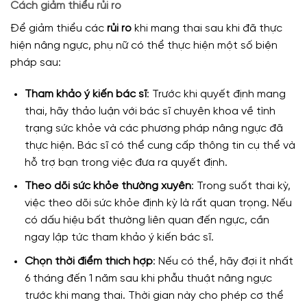
Cách giảm thiểu rủi ro
Để giảm thiểu các
rủi ro
khi mang thai sau khi đã thực
hiện nâng ngực, phụ nữ có thể thực hiện một số biện
pháp sau:
Tham khảo ý kiến bác sĩ
: Trước khi quyết định mang
thai, hãy thảo luận với bác sĩ chuyên khoa về tình
trạng sức khỏe và các phương pháp nâng ngực đã
thực hiện. Bác sĩ có thể cung cấp thông tin cụ thể và
hỗ trợ bạn trong việc đưa ra quyết định.
Theo dõi sức khỏe thường xuyên
: Trong suốt thai kỳ,
việc theo dõi sức khỏe định kỳ là rất quan trọng. Nếu
có dấu hiệu bất thường liên quan đến ngực, cần
ngay lập tức tham khảo ý kiến bác sĩ.
Chọn thời điểm thích hợp
: Nếu có thể, hãy đợi ít nhất
6 tháng đến 1 năm sau khi phẫu thuật nâng ngực
trước khi mang thai. Thời gian này cho phép cơ thể