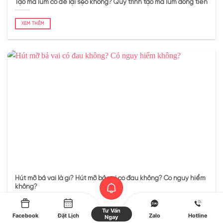
Tạo má lúm có để lại sẹo không? Quy trình tạo má lúm đồng tiền
XEM THÊM
Hút mỡ bả vai là gì? Hút mỡ bả vai có đau không? Có nguy hiểm
không?
XEM THÊM
Tư Vấn
Facebook
Đặt Lịch
Zalo
Hotline
Ngay