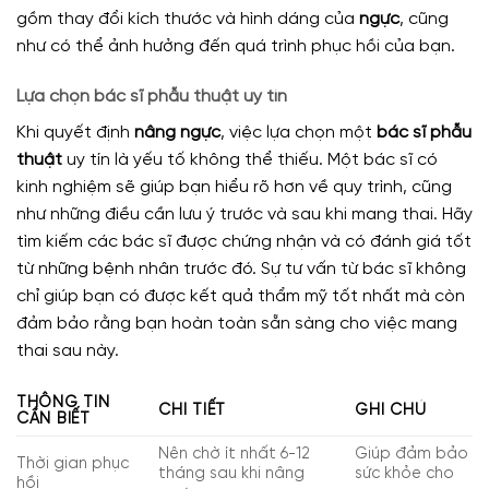
gồm thay đổi kích thước và hình dáng của
ngực
, cũng
như có thể ảnh hưởng đến quá trình phục hồi của bạn.
Lựa chọn bác sĩ phẫu thuật uy tín
Khi quyết định
nâng ngực
, việc lựa chọn một
bác sĩ phẫu
thuật
uy tín là yếu tố không thể thiếu. Một bác sĩ có
kinh nghiệm sẽ giúp bạn hiểu rõ hơn về quy trình, cũng
như những điều cần lưu ý trước và sau khi mang thai. Hãy
tìm kiếm các bác sĩ được chứng nhận và có đánh giá tốt
từ những bệnh nhân trước đó. Sự tư vấn từ bác sĩ không
chỉ giúp bạn có được kết quả thẩm mỹ tốt nhất mà còn
đảm bảo rằng bạn hoàn toàn sẵn sàng cho việc mang
thai sau này.
THÔNG TIN
CHI TIẾT
GHI CHÚ
CẦN BIẾT
Nên chờ ít nhất 6-12
Giúp đảm bảo
Thời gian phục
tháng sau khi nâng
sức khỏe cho
hồi