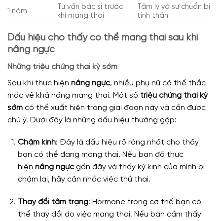
Tư vấn bác sĩ trước
Tâm lý và sự chuẩn bị
1 năm
khi mang thai
tinh thần
Dấu hiệu cho thấy có thể mang thai sau khi
nâng ngực
Những triệu chứng thai kỳ sớm
Sau khi thực hiện
nâng ngực
, nhiều phụ nữ có thể thắc
mắc về khả năng mang thai. Một số
triệu chứng thai kỳ
sớm
có thể xuất hiện trong giai đoạn này và cần được
chú ý. Dưới đây là những dấu hiệu thường gặp:
Chậm kinh
: Đây là dấu hiệu rõ ràng nhất cho thấy
bạn có thể đang mang thai. Nếu bạn đã thực
hiện
nâng ngực
gần đây và thấy kỳ kinh của mình bị
chậm lại, hãy cân nhắc việc thử thai.
Thay đổi tâm trạng
: Hormone trong cơ thể bạn có
thể thay đổi do việc mang thai. Nếu bạn cảm thấy