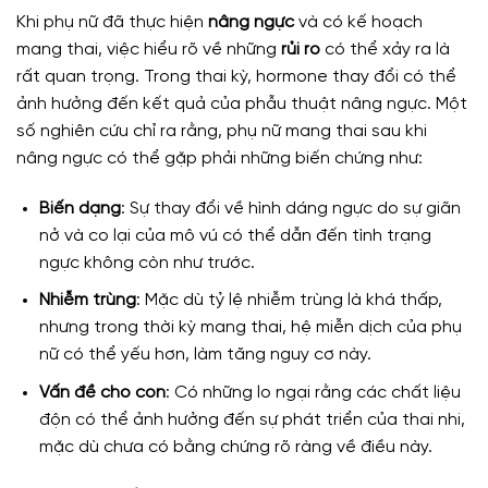
Khi phụ nữ đã thực hiện
nâng ngực
và có kế hoạch
mang thai, việc hiểu rõ về những
rủi ro
có thể xảy ra là
rất quan trọng. Trong thai kỳ, hormone thay đổi có thể
ảnh hưởng đến kết quả của phẫu thuật nâng ngực. Một
số nghiên cứu chỉ ra rằng, phụ nữ mang thai sau khi
nâng ngực có thể gặp phải những biến chứng như:
Biến dạng
: Sự thay đổi về hình dáng ngực do sự giãn
nở và co lại của mô vú có thể dẫn đến tình trạng
ngực không còn như trước.
Nhiễm trùng
: Mặc dù tỷ lệ nhiễm trùng là khá thấp,
nhưng trong thời kỳ mang thai, hệ miễn dịch của phụ
nữ có thể yếu hơn, làm tăng nguy cơ này.
Vấn đề cho con
: Có những lo ngại rằng các chất liệu
độn có thể ảnh hưởng đến sự phát triển của thai nhi,
mặc dù chưa có bằng chứng rõ ràng về điều này.