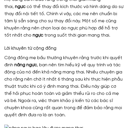
thai,
ngực
có thể thay đổi kích thước và hình dáng do sự
thay đổi nội tiết tố. Chính vì vậy, các mẹ nên chuẩn bị
tâm lý sẵn sàng cho sự thay đổi này. Một số mẹ cũng
khuyên rằng nên chọn loại áo ngực phù hợp để hỗ trợ
tốt nhất cho
ngực
trong suốt thời gian mang thai.
Lời khuyên từ cộng đồng
Cộng đồng mẹ bầu thường khuyên rằng trước khi quyết
định
nâng ngực
, bạn nên tìm hiểu kỹ về quy trình và tác
động của nó đến khả năng mang thai. Nhiều chuyên gia
cho rằng nên chờ ít nhất 6 tháng sau khi thực hiện phẫu
thuật trước khi có ý định mang thai. Điều này giúp cơ
thể hồi phục hoàn toàn và giảm thiểu rủi ro cho cả mẹ
và bé. Ngoài ra, việc tham khảo ý kiến từ các bác sĩ
chuyên khoa cũng rất quan trọng để đảm bảo rằng mọi
quyết định đưa ra là an toàn.