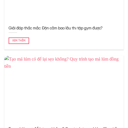
Giải đáp thắc mắc: Độn cằm bao lâu thì tập gym được?
XEM THÊM