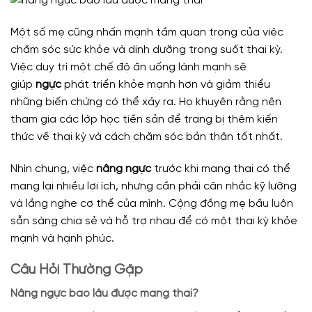
Một số mẹ cũng nhấn mạnh tầm quan trọng của việc
chăm sóc sức khỏe và dinh dưỡng trong suốt thai kỳ.
Việc duy trì một chế độ ăn uống lành mạnh sẽ
giúp
ngực
phát triển khỏe mạnh hơn và giảm thiểu
những biến chứng có thể xảy ra. Họ khuyên rằng nên
tham gia các lớp học tiền sản để trang bị thêm kiến
thức về thai kỳ và cách chăm sóc bản thân tốt nhất.
Nhìn chung, việc
nâng ngực
trước khi mang thai có thể
mang lại nhiều lợi ích, nhưng cần phải cân nhắc kỹ lưỡng
và lắng nghe cơ thể của mình. Cộng đồng mẹ bầu luôn
sẵn sàng chia sẻ và hỗ trợ nhau để có một thai kỳ khỏe
mạnh và hạnh phúc.
Câu Hỏi Thường Gặp
Nâng ngực bao lâu được mang thai?