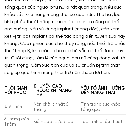
thai sau khi nâng ngực. Trước hết, tình trạng sức khỏe
tổng quát của người phụ nữ là rất quan trọng. Nếu sức
khỏe tốt, khả năng mang thai sẽ cao hơn. Thứ hai, loại
hình phẫu thuật nâng ngực mà bạn chọn cũng có thể
ảnh hưởng. Nếu sử dụng
implant
(màng độn), cần xem
xét vị trí đặt implant có thể tác động đến tuyến sữa hay
không. Các nghiên cứu cho thấy rằng, nếu thiết kế phẫu
thuật hợp lý, khả năng cho con bú vẫn có thể được duy
trì. Cuối cùng, tâm lý của người phụ nữ cũng đóng vai trò
quan trọng. Cảm xúc tích cực và sự chuẩn bị tinh thần
sẽ giúp quá trình mang thai trở nên thuận lợi hơn.
KHUYẾN CÁO
THỜI GIAN
YẾU TỐ ẢNH HƯỞNG
TRƯỚC KHI MANG
HỒI PHỤC
ĐẾN MANG THAI
THAI
Nên chờ ít nhất 6
Tình trạng sức khỏe
4-6 tuần
tháng
tổng quát
6 tháng đến
Kiểm soát sức khỏe
Loại hình phẫu thuật
1 năm