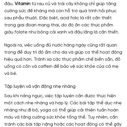
đậu.
Vitamin
từ rau củ và trái cây không chỉ giúp tăng
cường sức đề kháng mà còn hỗ trợ quá trình hồi phục
sau phẫu thuật. Đặc biệt, acid folic là rất cần thiết
trong giai đoạn mang thai, do đó ăn các thực phẩm
giàu folate như bông cải xanh và đậu lăng là cần thiết.
Ngoài ra, việc uống đủ nước hàng ngày cũng rất quan
trọng để duy trì độ ẩm cho da và giúp cơ thể hoạt động
hiệu quả hơn. Tránh xa các thực phẩm chế biến sẵn, đồ
uống có cồn và caffein để bảo vệ sức khỏe của cả mẹ
và bé.
Tập luyện và vận động nhẹ nhàng
Sau khi nâng ngực, việc tập luyện cần được thực hiện
một cách nhẹ nhàng và hợp lý. Các bài tập thể dục nhẹ
nhàng như đi bộ, yoga có thể giúp cải thiện tuần hoàn
máu và tăng cường sức khỏe tổng thể. Tuy nhiên, cần
tránh các bài tập nặng hoặc các hoạt động có thể gây