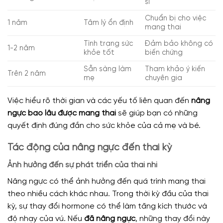
sĩ
Chuẩn bị cho việc
1 năm
Tâm lý ổn định
mang thai
Tình trạng sức
Đảm bảo không có
1-2 năm
khỏe tốt
biến chứng
Sẵn sàng làm
Tham khảo ý kiến
Trên 2 năm
mẹ
chuyên gia
Việc hiểu rõ thời gian và các yếu tố liên quan đến
nâng
ngực bao lâu được mang thai
sẽ giúp bạn có những
quyết định đúng đắn cho sức khỏe của cả mẹ và bé.
Tác động của nâng ngực đến thai kỳ
Ảnh hưởng đến sự phát triển của thai nhi
Nâng ngực có thể ảnh hưởng đến quá trình mang thai
theo nhiều cách khác nhau. Trong thời kỳ đầu của thai
kỳ, sự thay đổi hormone có thể làm tăng kích thước và
độ nhạy của vú. Nếu
đã nâng ngực
, những thay đổi này