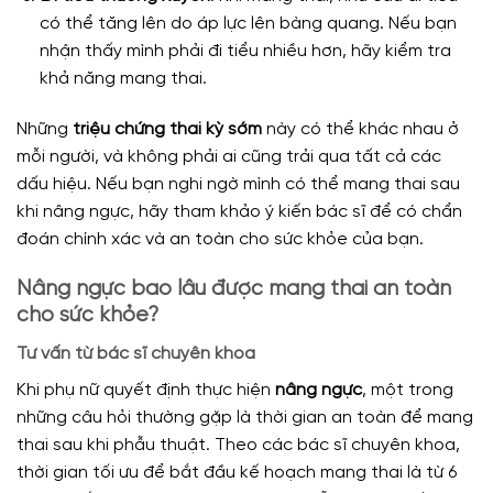
có thể tăng lên do áp lực lên bàng quang. Nếu bạn
nhận thấy mình phải đi tiểu nhiều hơn, hãy kiểm tra
khả năng mang thai.
Những
triệu chứng thai kỳ sớm
này có thể khác nhau ở
mỗi người, và không phải ai cũng trải qua tất cả các
dấu hiệu. Nếu bạn nghi ngờ mình có thể mang thai sau
khi nâng ngực, hãy tham khảo ý kiến bác sĩ để có chẩn
đoán chính xác và an toàn cho sức khỏe của bạn.
Nâng ngực bao lâu được mang thai an toàn
cho sức khỏe?
Tư vấn từ bác sĩ chuyên khoa
Khi phụ nữ quyết định thực hiện
nâng ngực
, một trong
những câu hỏi thường gặp là thời gian an toàn để mang
thai sau khi phẫu thuật. Theo các bác sĩ chuyên khoa,
thời gian tối ưu để bắt đầu kế hoạch mang thai là từ 6