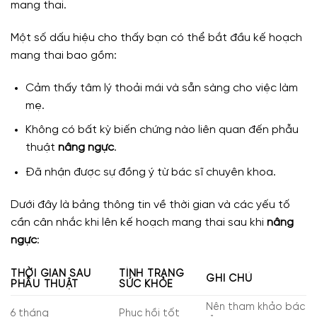
mang thai.
Một số dấu hiệu cho thấy bạn có thể bắt đầu kế hoạch
mang thai bao gồm:
Cảm thấy tâm lý thoải mái và sẵn sàng cho việc làm
mẹ.
Không có bất kỳ biến chứng nào liên quan đến phẫu
thuật
nâng ngực
.
Đã nhận được sự đồng ý từ bác sĩ chuyên khoa.
Dưới đây là bảng thông tin về thời gian và các yếu tố
cần cân nhắc khi lên kế hoạch mang thai sau khi
nâng
ngực
:
THỜI GIAN SAU
TÌNH TRẠNG
GHI CHÚ
PHẪU THUẬT
SỨC KHỎE
Nên tham khảo bác
6 tháng
Phục hồi tốt