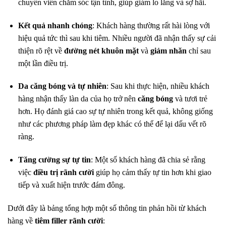
chuyên viên chăm sóc tận tình, giúp giảm lo lắng và sợ hãi.
Kết quả nhanh chóng
: Khách hàng thường rất hài lòng với
hiệu quả tức thì sau khi tiêm. Nhiều người đã nhận thấy sự cải
thiện rõ rệt về
đường nét khuôn mặt
và
giảm nhăn
chỉ sau
một lần điều trị.
Da căng bóng và tự nhiên
: Sau khi thực hiện, nhiều khách
hàng nhận thấy làn da của họ trở nên
căng bóng
và tươi trẻ
hơn. Họ đánh giá cao sự tự nhiên trong kết quả, không giống
như các phương pháp làm đẹp khác có thể để lại dấu vết rõ
ràng.
Tăng cường sự tự tin
: Một số khách hàng đã chia sẻ rằng
việc
điều trị rãnh cười
giúp họ cảm thấy tự tin hơn khi giao
tiếp và xuất hiện trước đám đông.
Dưới đây là bảng tổng hợp một số thông tin phản hồi từ khách
hàng về
tiêm filler rãnh cười
: