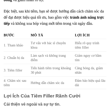
Đặc biệt, sau khi tiêm, bạn sẽ được hướng dẫn cách chăm sóc da
để đạt được hiệu quả tối ưu, bao gồm việc
tránh ánh nắng trực
tiếp
và không xoa bóp vùng mới tiêm trong vài ngày đầu.
BƯỚC
MÔ TẢ
LỢI ÍCH
Tư vấn với bác sĩ chuyên
Hiểu rõ quy trình
1. Tham khảo
khoa
tiêm filler
Làm sạch và không trang
Giảm nguy cơ bầm
2. Chuẩn bị da
điểm
tím
Tiến hành tiêm trong khoảng
Căng bóng da, giảm
3. Tiêm filler
30 phút
nhăn
4. Chăm sóc sau
Đảm bảo hiệu quả lâu
Hướng dẫn chăm sóc da
tiêm
dài
Lợi Ích Của Tiêm Filler Rãnh Cười
Cải thiện vẻ ngoài và sự tự tin.