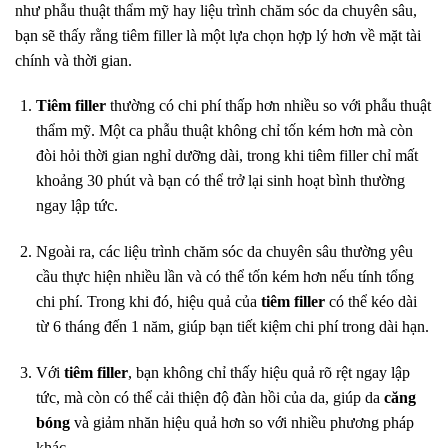
như phẫu thuật thẩm mỹ hay liệu trình chăm sóc da chuyên sâu,
bạn sẽ thấy rằng tiêm filler là một lựa chọn hợp lý hơn về mặt tài
chính và thời gian.
Tiêm filler
thường có chi phí thấp hơn nhiều so với phẫu thuật
thẩm mỹ. Một ca phẫu thuật không chỉ tốn kém hơn mà còn
đòi hỏi thời gian nghỉ dưỡng dài, trong khi tiêm filler chỉ mất
khoảng 30 phút và bạn có thể trở lại sinh hoạt bình thường
ngay lập tức.
Ngoài ra, các liệu trình chăm sóc da chuyên sâu thường yêu
cầu thực hiện nhiều lần và có thể tốn kém hơn nếu tính tổng
chi phí. Trong khi đó, hiệu quả của
tiêm filler
có thể kéo dài
từ 6 tháng đến 1 năm, giúp bạn tiết kiệm chi phí trong dài hạn.
Với
tiêm filler
, bạn không chỉ thấy hiệu quả rõ rệt ngay lập
tức, mà còn có thể cải thiện độ đàn hồi của da, giúp da
căng
bóng
và giảm nhăn hiệu quả hơn so với nhiều phương pháp
khác.