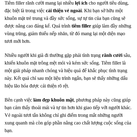
Tiêm filler rãnh cười mang lại nhiều
lợi ích
cho người tiêu dùng,
đặc biệt là trong việc
cải thiện vẻ ngoài
. Khi bạn sở hữu một
khuôn mặt trẻ trung và đầy sức sống, sự tự tin của bạn cũng sẽ
được nâng cao đáng kể. Quá trình
tiêm filler
giúp làm đầy những
vùng trũng, giảm thiểu nếp nhăn, từ đó mang lại một diện mạo
tươi mới hơn.
Nhiều người khi già đi thường gặp phải tình trạng
rãnh cười
sâu,
khiến khuôn mặt trông mệt mỏi và kém sức sống. Tiêm filler là
một giải pháp nhanh chóng và hiệu quả để khắc phục tình trạng
này. Kết quả chỉ sau một liệu trình ngắn, bạn sẽ thấy những dấu
hiệu lão hóa được cải thiện rõ rệt.
Bên cạnh việc
làm đẹp khuôn mặt
, phương pháp này cũng giúp
bạn cảm thấy thoải mái và tự tin hơn khi giao tiếp với người khác.
Vẻ ngoài tươi tắn không chỉ ghi điểm trong mắt những người
xung quanh mà còn góp phần nâng cao chất lượng cuộc sống của
bạn.