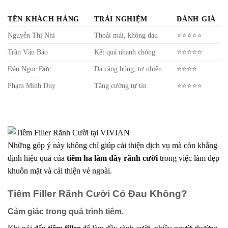
TÊN KHÁCH HÀNG
TRẢI NGHIỆM
ĐÁNH GIÁ
Nguyễn Thị Nhi
Thoải mái, không đau
⭐⭐⭐⭐⭐
Trần Văn Bảo
Kết quả nhanh chóng
⭐⭐⭐⭐⭐
Đậu Ngọc Đức
Da căng bóng, tự nhiên
⭐⭐⭐⭐
Phạm Minh Duy
Tăng cường tự tin
⭐⭐⭐⭐⭐
Những góp ý này không chỉ giúp cải thiện dịch vụ mà còn khẳng
định hiệu quả của
tiêm ha làm đầy rãnh cười
trong việc làm đẹp
khuôn mặt và cải thiện vẻ ngoài.
Tiêm Filler Rãnh Cười Có Đau Không?
Cảm giác trong quá trình tiêm.