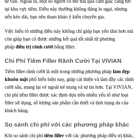
tư vấn. Ngoài ra, một số người có thể trải qua cảm giác căng tức
tại khu vực tiêm. Điều này thường không đáng lo ngại, nhưng
nếu kéo dài, bạn nên tham khảo ý kiến chuyên gia.
Việc hiểu rõ những điều này không chỉ giúp bạn yên tâm hơn mà
còn giúp bạn có được những kết quả tốt nhất từ phương
pháp
điều trị rãnh cười
bằng filler.
Chi Phí Tiêm Filler Rãnh Cười Tại VIVIAN
Tiêm filler rãnh cười là một trong những phương pháp
làm đẹp
khuôn mặt
phổ biến hiện nay, giúp cải thiện và làm đầy các rãnh
cười sâu, mang lại vẻ ngoài trẻ trung và tự tin hơn. Tại VIVIAN,
chi phí tiêm filler được xác định dựa trên nhiều yếu tố như loại
filler sử dụng, số lượng sản phẩm cần thiết và tình trạng da của
khách hàng.
So sánh chi phí với các phương pháp khác
Khi so sánh chi phí
tiêm filler
với các phương pháp điều trị khác,