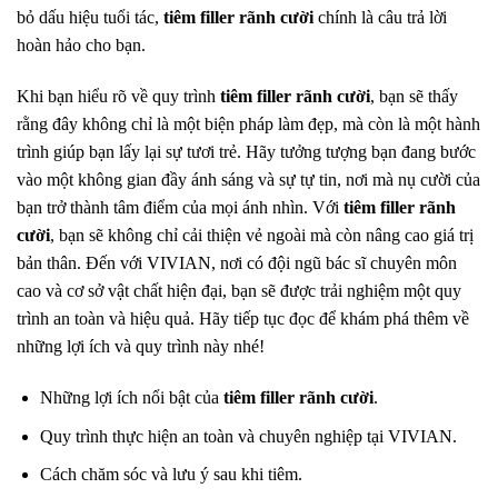
bỏ dấu hiệu tuổi tác,
tiêm filler rãnh cười
chính là câu trả lời
hoàn hảo cho bạn.
Khi bạn hiểu rõ về quy trình
tiêm filler rãnh cười
, bạn sẽ thấy
rằng đây không chỉ là một biện pháp làm đẹp, mà còn là một hành
trình giúp bạn lấy lại sự tươi trẻ. Hãy tưởng tượng bạn đang bước
vào một không gian đầy ánh sáng và sự tự tin, nơi mà nụ cười của
bạn trở thành tâm điểm của mọi ánh nhìn. Với
tiêm filler rãnh
cười
, bạn sẽ không chỉ cải thiện vẻ ngoài mà còn nâng cao giá trị
bản thân. Đến với VIVIAN, nơi có đội ngũ bác sĩ chuyên môn
cao và cơ sở vật chất hiện đại, bạn sẽ được trải nghiệm một quy
trình an toàn và hiệu quả. Hãy tiếp tục đọc để khám phá thêm về
những lợi ích và quy trình này nhé!
Những lợi ích nổi bật của
tiêm filler rãnh cười
.
Quy trình thực hiện an toàn và chuyên nghiệp tại VIVIAN.
Cách chăm sóc và lưu ý sau khi tiêm.