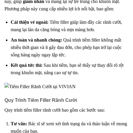
nay, giúp
giảm nhăn
và mang lại sự trẻ trung cho khuôn mặt.
Phương pháp này cung cấp nhiều lợi ích nổi bật, bao gồm:
Cải thiện vẻ ngoài:
Tiêm filler giúp làm đầy các rãnh cười,
mang lại làn da căng bóng và mịn màng hơn.
An toàn và nhanh chóng:
Quá trình tiêm filler không mất
nhiều thời gian và ít gây đau đớn, cho phép bạn trở lại cuộc
sống hàng ngày ngay lập tức.
Kết quả tức thì:
Sau khi tiêm, bạn sẽ thấy sự thay đổi rõ rệt
trong khuôn mặt, nâng cao sự tự tin.
Quy Trình Tiêm Filler Rãnh Cười
Quy trình tiêm filler rãnh cười bao gồm các bước sau:
Tư vấn:
Bác sĩ sẽ xem xét tình trạng da và thảo luận về mong
muốn của bạn.