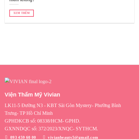
XEM THÊM
Viện Thẩm Mỹ Vivian
LK11-5 Đường N3 - KBT Sài Gòn Mystery- Phường Bình
Trưng- TP Hồ Chí Minh
GPHDKCB số: 08338/HCM- GPHD.
GXNNDQC số: 372/2023/XNQC- SYTHCM.
093 459 60 00
vivianbeauty5@gmail.com