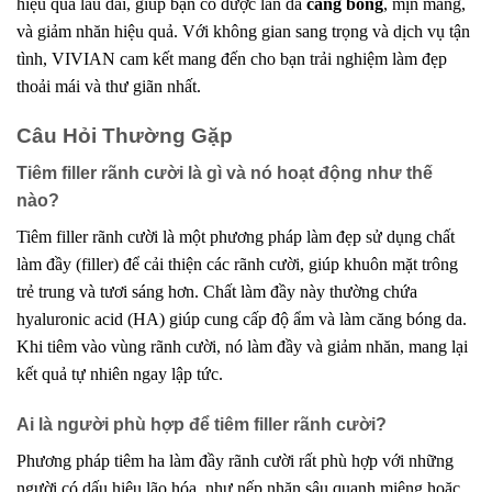
hiệu quả lâu dài, giúp bạn có được làn da
căng bóng
, mịn màng,
và giảm nhăn hiệu quả. Với không gian sang trọng và dịch vụ tận
tình, VIVIAN cam kết mang đến cho bạn trải nghiệm làm đẹp
thoải mái và thư giãn nhất.
Câu Hỏi Thường Gặp
Tiêm filler rãnh cười là gì và nó hoạt động như thế
nào?
Tiêm filler rãnh cười là một phương pháp làm đẹp sử dụng chất
làm đầy (filler) để cải thiện các rãnh cười, giúp khuôn mặt trông
trẻ trung và tươi sáng hơn. Chất làm đầy này thường chứa
hyaluronic acid (HA) giúp cung cấp độ ẩm và làm căng bóng da.
Khi tiêm vào vùng rãnh cười, nó làm đầy và giảm nhăn, mang lại
kết quả tự nhiên ngay lập tức.
Ai là người phù hợp để tiêm filler rãnh cười?
Phương pháp tiêm ha làm đầy rãnh cười rất phù hợp với những
người có dấu hiệu lão hóa, như nếp nhăn sâu quanh miệng hoặc