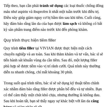
Tiếp theo, bạn cần phải
tránh sử dụng
các loại thuốc chống đông
máu như aspirin và ibuprofen ít nhất một tuần trước khi điều trị.
Điều này giúp giảm nguy cơ bị bầm tím sau khi tiêm. Cuối cùng,
hãy đảm bảo rằng làn da của bạn được
làm sạch
và không có bất
kỳ sản phẩm trang điểm nào trước khi đến phòng khám.
Quy trình thực hiện tiêm filler
Quy trình
tiêm filler
tại VIVIAN được thực hiện một cách
chuyên nghiệp và an toàn. Sau khi thăm khám và tư vấn, bác sĩ sẽ
tiến hành sát khuẩn vùng da cần tiêm. Sau đó, một lượng filler
phù hợp sẽ được tiêm vào vị trí rãnh cười. Quá trình này thường
diễn ra nhanh chóng, chỉ mất khoảng 30 phút.
Trong suốt quá trình tiêm, bác sĩ sẽ sử dụng kỹ thuật tiêm chính
xác nhằm đảm bảo rằng filler được phân bổ đều và tự nhiên. Bạn
có thể cảm thấy một chút khó chịu, nhưng thường là không đau.
Sau khi hoàn tất, bạn sẽ thấy ngay sự khác biệt với làn da
căng
bóng
và giảm nhăn rõ rệt.