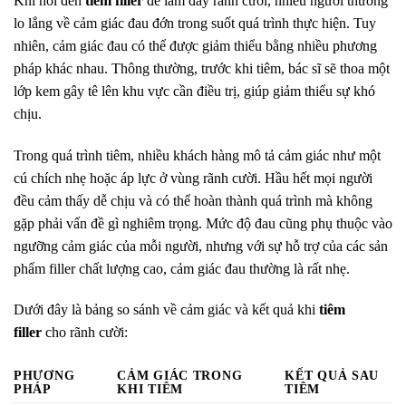
Khi nói đến
tiêm filler
để làm đầy rãnh cười, nhiều người thường
lo lắng về cảm giác đau đớn trong suốt quá trình thực hiện. Tuy
nhiên, cảm giác đau có thể được giảm thiểu bằng nhiều phương
pháp khác nhau. Thông thường, trước khi tiêm, bác sĩ sẽ thoa một
lớp kem gây tê lên khu vực cần điều trị, giúp giảm thiểu sự khó
chịu.
Trong quá trình tiêm, nhiều khách hàng mô tả cảm giác như một
cú chích nhẹ hoặc áp lực ở vùng rãnh cười. Hầu hết mọi người
đều cảm thấy dễ chịu và có thể hoàn thành quá trình mà không
gặp phải vấn đề gì nghiêm trọng. Mức độ đau cũng phụ thuộc vào
ngưỡng cảm giác của mỗi người, nhưng với sự hỗ trợ của các sản
phẩm filler chất lượng cao, cảm giác đau thường là rất nhẹ.
Dưới đây là bảng so sánh về cảm giác và kết quả khi
tiêm
filler
cho rãnh cười:
PHƯƠNG
CẢM GIÁC TRONG
KẾT QUẢ SAU
PHÁP
KHI TIÊM
TIÊM