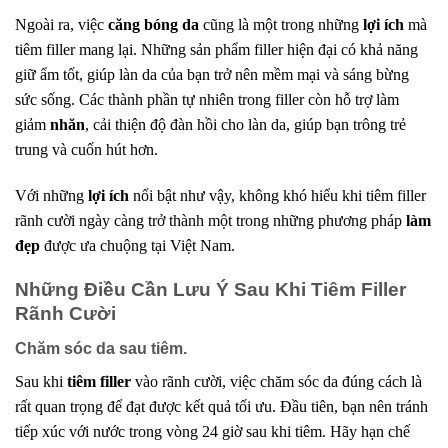
Ngoài ra, việc
căng bóng da
cũng là một trong những
lợi ích
mà
tiêm filler mang lại. Những sản phẩm filler hiện đại có khả năng
giữ ẩm tốt, giúp làn da của bạn trở nên mềm mại và sáng bừng
sức sống. Các thành phần tự nhiên trong filler còn hỗ trợ làm
giảm
nhăn
, cải thiện độ đàn hồi cho làn da, giúp bạn trông trẻ
trung và cuốn hút hơn.
Với những
lợi ích
nổi bật như vậy, không khó hiểu khi tiêm filler
rãnh cười ngày càng trở thành một trong những phương pháp
làm
đẹp
được ưa chuộng tại Việt Nam.
Những Điều Cần Lưu Ý Sau Khi Tiêm Filler
Rãnh Cười
Chăm sóc da sau tiêm.
Sau khi
tiêm filler
vào rãnh cười, việc chăm sóc da đúng cách là
rất quan trọng để đạt được kết quả tối ưu. Đầu tiên, bạn nên tránh
tiếp xúc với nước trong vòng 24 giờ sau khi tiêm. Hãy hạn chế