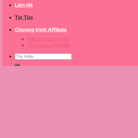
Liên Hệ
Tin Tức
Chương trình Affiliate
Đăng ký tài khoản
Tài Khoản Affiliate
Tìm
kiếm: