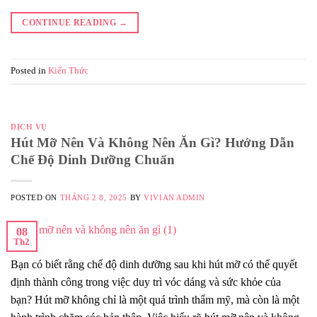
CONTINUE READING
→
Posted in
Kiến Thức
DỊCH VỤ
Hút Mỡ Nên Và Không Nên Ăn Gì? Hướng Dẫn
Chế Độ Dinh Dưỡng Chuẩn
POSTED ON
THÁNG 2 8, 2025
BY
VIVIAN ADMIN
08
Th2
Bạn có biết rằng chế độ dinh dưỡng sau khi hút mỡ có thể quyết
định thành công trong việc duy trì vóc dáng và sức khỏe của
bạn? Hút mỡ không chỉ là một quá trình thẩm mỹ, mà còn là một