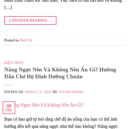
hành trình chăm sóc bản thân. Việc hiểu rõ hút mỡ nên và không
[…]
CONTINUE READING
→
Posted in
Dịch Vụ
KIẾN THỨC
Nâng Ngực Nên Và Không Nên Ăn Gì? Hướng
Dẫn Chế Độ Dinh Dưỡng Chuẩn
POSTED ON
THÁNG 2 8, 2025
BY
VIVIAN ADMIN
08
Th2
Bạn có bao giờ tự hỏi rằng chế độ ăn uống của bạn có thể ảnh
hưởng đến kết quả nâng ngực như thế nào không? Nâng ngực